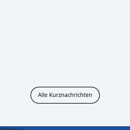
Bautzen
Heute
Morgen
Klarer Himmel
Klarer Himmel
25°C
32°C
12°C
15°C
Cottbus
Heute
Morgen
Alle Kurznachrichten
Klarer Himmel
Klarer Himmel
25°C
32°C
12°C
15°C