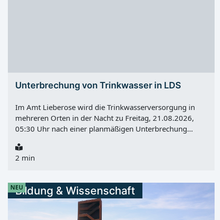
oder über die digitalen Kontaktmöglichkeiten der
Stadtverwaltung übermitteln.
Unterbrechung von Trinkwasser in LDS
Im Amt Lieberose wird die Trinkwasserversorgung in
mehreren Orten in der Nacht zu Freitag, 21.08.2026,
05:30 Uhr nach einer planmäßigen Unterbrechung
wieder aufgenommen. Die Abschaltung beginnt am
Donnerstag, 20.08.2026, 22:30 Uhr und dauert bis
2 min
Freitag, 21.08.2026, 05:30 Uhr . Betroffen sind
Straupitz, Neu Zauche, Byhlen, Butzen, Caminchen, Klein
Leine, Wußwerk, Alt Zauche, Burglehn und Briesensee .
NEU
Bildung & Wissenschaft
Nach Angaben der LWG betrifft die Maßnahme rund
3.000 Bürger . Wartung an der Druckerhöhungsstation
Grund für die Unterbrechung ist die Erneuerung von