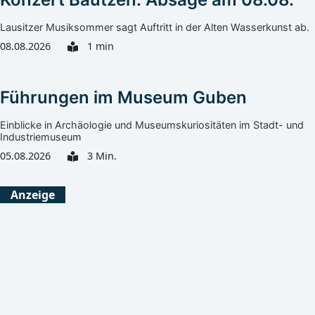
Lausitzer Musiksommer sagt Auftritt in der Alten Wasserkunst ab.
08.08.2026
1 min
Führungen im Museum Guben
Einblicke in Archäologie und Museumskuriositäten im Stadt- und
Industriemuseum
05.08.2026
3 Min.
Görlitz
Heute
Morgen
Anzeige
Klarer Himmel
Ein paar Wolken
25°C
32°C
13°C
15°C