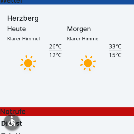
Wetter
Herzberg
Heute
Morgen
Klarer Himmel
Klarer Himmel
26°C
33°C
12°C
15°C
Görlitz
Heute
Morgen
Notrufe
Klarer Himmel
Ein paar Wolken
25°C
32°C
accessible
Dienst
13°C
15°C