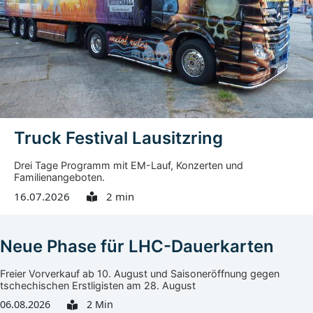
Medikamente ins Görlitzer Klinikum zu bringen. Vor Ort
wurde ihm nach Angaben der Stadt schnell klar, dass an
vielen Stellen Hilfe nötig war. Noch auf der Rückreise
kümmerte er sich um ein Soforthilfeprogramm mit
einem...
Truck Festival Lausitzring
Drei Tage Programm mit EM-Lauf, Konzerten und
Familienangeboten.
16.07.2026
2 min
Neue Phase für LHC-Dauerkarten
Freier Vorverkauf ab 10. August und Saisoneröffnung gegen
tschechischen Erstligisten am 28. August
06.08.2026
2 Min