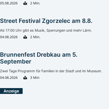
05.08.2026
2 Min.
Street Festival Zgorzelec am 8.8.
Ab 17:00 Uhr gibt es Musik, Sperrungen und mehr Lärm.
04.08.2026
2 Min.
Brunnenfest Drebkau am 5.
September
Zwei Tage Programm für Familien in der Stadt und im Museum.
04.08.2026
3 Min
Görlitz
Heute
Morgen
Anzeige
Klarer Himmel
Klarer Himmel
27°C
26°C