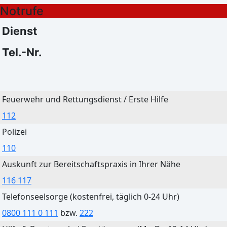
Notrufe
Klarer Himmel
Klarer Himmel
27°C
26°C
Dienst
16°C
14°C
Tel.-Nr.
Bautzen
Feuerwehr und Rettungsdienst / Erste Hilfe
Heute
Morgen
112
Klarer Himmel
Klarer Himmel
Polizei
27°C
26°C
110
12°C
13°C
Auskunft zur Bereitschaftspraxis in Ihrer Nähe
116 117
Telefonseelsorge (kostenfrei, täglich 0-24 Uhr)
0800 111 0 111
bzw.
222
Cottbus