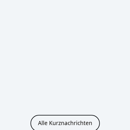
16°C
14°C
Bautzen
Heute
Morgen
Klarer Himmel
Klarer Himmel
27°C
26°C
12°C
13°C
Cottbus
Heute
Morgen
Alle Kurznachrichten
Klarer Himmel
Klarer Himmel