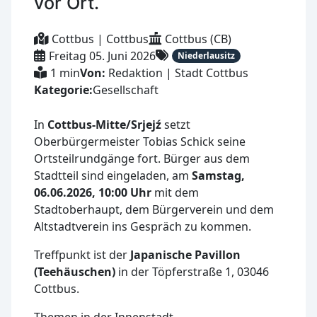
vor Ort.
Cottbus | Cottbus
Cottbus (CB)
Freitag 05. Juni 2026
Niederlausitz
1 min
Von:
Redaktion | Stadt Cottbus
Kategorie:
Gesellschaft
In
Cottbus-Mitte/Srjejź
setzt
Oberbürgermeister Tobias Schick seine
Ortsteilrundgänge fort. Bürger aus dem
Stadtteil sind eingeladen, am
Samstag,
06.06.2026, 10:00 Uhr
mit dem
Stadtoberhaupt, dem Bürgerverein und dem
Altstadtverein ins Gespräch zu kommen.
Treffpunkt ist der
Japanische Pavillon
(Teehäuschen)
in der Töpferstraße 1, 03046
Cottbus.
Themen in der Innenstadt