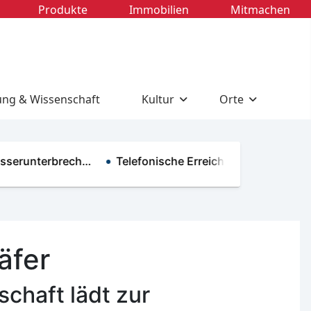
Produkte
Immobilien
Mitmachen
ung & Wissenschaft
Kultur
Orte
unterbrech…
Telefonische Erreichbarkeit im R…
Neu
äfer
chaft lädt zur