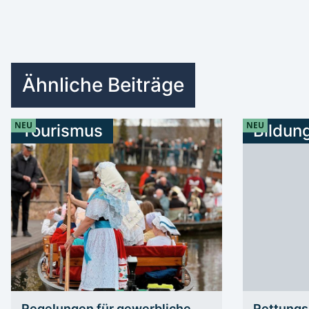
Ähnliche Beiträge
NEU
NEU
Tourismus
Bildun
Regelungen für gewerbliche
Rettungs