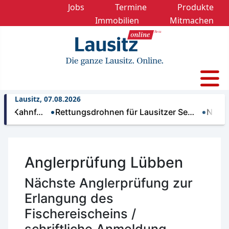
Jobs
Termine
Produkte
Immobilien
Mitmachen
Lausitz, 07.08.2026
hnf…
Rettungsdrohnen für Lausitzer Se…
Nächtliche 
Anglerprüfung Lübben
Nächste Anglerprüfung zur
Erlangung des
Fischereischeins /
schriftliche Anmeldung