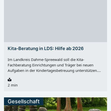
Uhr wird der Badebetrieb wieder aufgenommen.
Kita-Beratung in LDS: Hilfe ab 2026
Im Landkreis Dahme-Spreewald soll die Kita-
Fachberatung Einrichtungen und Träger bei neuen
Aufgaben in der Kindertagesbetreuung unterstützen.
Hintergrund ist der Rechtsanspruch auf ganztägige
Bildung und Betreuung ab Samstag, 01.08.2026 für
2 min
neu eingeschulte Kinder nach § 24 Absatz 4 SGB VIII.
Nach Angaben des Landkreises ist dafür eine enge
Zusammenarbeit zwischen Grundschulen und
Gesellschaft
Einrichtungen der Kindertagesbetreuung wichtig. Dazu
zählen vor allem Kindertagesstätten und Horte. In