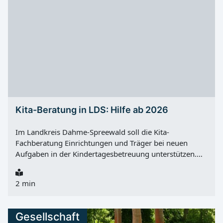
Jahnbad geschlossen. Ab Montag, 03.08.2026, 10:00
Uhr wird der Badebetrieb wieder aufgenommen.
Kita-Beratung in LDS: Hilfe ab 2026
Im Landkreis Dahme-Spreewald soll die Kita-
Fachberatung Einrichtungen und Träger bei neuen
Aufgaben in der Kindertagesbetreuung unterstützen.
Hintergrund ist der Rechtsanspruch auf ganztägige
Bildung und Betreuung ab Samstag, 01.08.2026 für
2 min
neu eingeschulte Kinder nach § 24 Absatz 4 SGB VIII.
Nach Angaben des Landkreises ist dafür eine enge
Zusammenarbeit zwischen Grundschulen und
Gesellschaft
Einrichtungen der Kindertagesbetreuung wichtig. Dazu