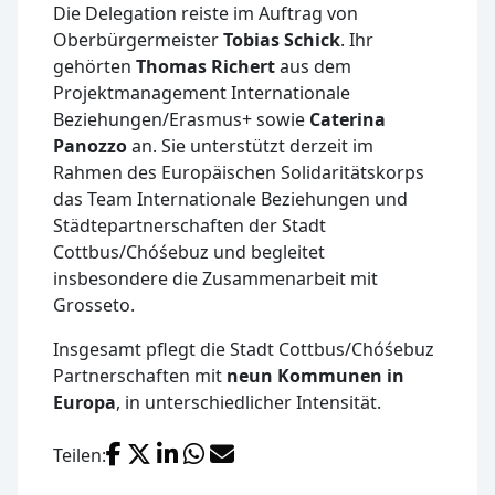
Die Delegation reiste im Auftrag von
Oberbürgermeister
Tobias Schick
. Ihr
gehörten
Thomas Richert
aus dem
Projektmanagement Internationale
Beziehungen/Erasmus+ sowie
Caterina
Panozzo
an. Sie unterstützt derzeit im
Rahmen des Europäischen Solidaritätskorps
das Team Internationale Beziehungen und
Städtepartnerschaften der Stadt
Cottbus/Chóśebuz und begleitet
insbesondere die Zusammenarbeit mit
Grosseto.
Insgesamt pflegt die Stadt Cottbus/Chóśebuz
Partnerschaften mit
neun Kommunen in
Europa
, in unterschiedlicher Intensität.
Facebook
X (Twitter)
LinkedIn
WhatsApp
E-Mail
Teilen: