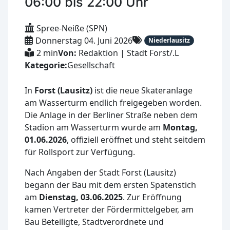
06:00 bis 22:00 Uhr
Spree-Neiße (SPN)
Donnerstag 04. Juni 2026
Niederlausitz
2 min
Von:
Redaktion | Stadt Forst/.L
Kategorie:
Gesellschaft
In
Forst (Lausitz)
ist die neue Skateranlage
am Wasserturm endlich freigegeben worden.
Die Anlage in der Berliner Straße neben dem
Stadion am Wasserturm wurde am
Montag,
01.06.2026
, offiziell eröffnet und steht seitdem
für Rollsport zur Verfügung.
Nach Angaben der Stadt Forst (Lausitz)
begann der Bau mit dem ersten Spatenstich
am
Dienstag, 03.06.2025
. Zur Eröffnung
kamen Vertreter der Fördermittelgeber, am
Bau Beteiligte, Stadtverordnete und