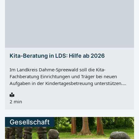
Kita-Beratung in LDS: Hilfe ab 2026
Im Landkreis Dahme-Spreewald soll die Kita-
Fachberatung Einrichtungen und Träger bei neuen
Aufgaben in der Kindertagesbetreuung unterstützen.
Hintergrund ist der Rechtsanspruch auf ganztägige
Bildung und Betreuung ab Samstag, 01.08.2026 für
2 min
neu eingeschulte Kinder nach § 24 Absatz 4 SGB VIII.
Nach Angaben des Landkreises ist dafür eine enge
Zusammenarbeit zwischen Grundschulen und
Gesellschaft
Einrichtungen der Kindertagesbetreuung wichtig. Dazu
zählen vor allem Kindertagesstätten und Horte. In
diesem Zusammenhang gewinnt die Kita-Fachberatung