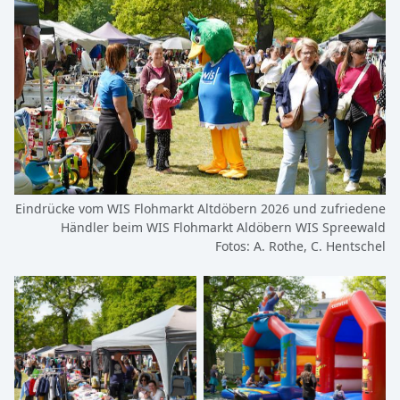
Eindrücke vom WIS Flohmarkt Altdöbern 2026 und zufriedene
Händler beim WIS Flohmarkt Aldöbern WIS Spreewald
Fotos: A. Rothe, C. Hentschel