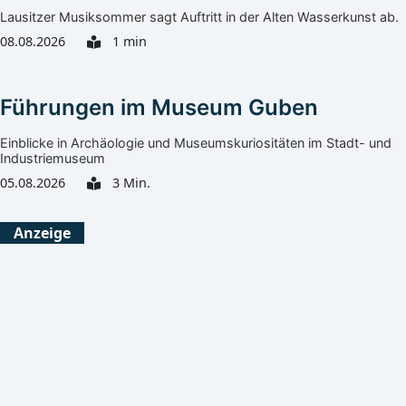
Lausitzer Musiksommer sagt Auftritt in der Alten Wasserkunst ab.
08.08.2026
1 min
Führungen im Museum Guben
Einblicke in Archäologie und Museumskuriositäten im Stadt- und
Industriemuseum
05.08.2026
3 Min.
Görlitz
Heute
Morgen
Anzeige
Klarer Himmel
Ein paar Wolken
25°C
32°C
13°C
15°C