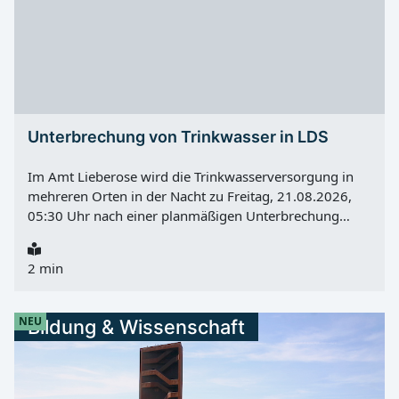
der Stadtverwaltung übermitteln.
Unterbrechung von Trinkwasser in LDS
Im Amt Lieberose wird die Trinkwasserversorgung in
mehreren Orten in der Nacht zu Freitag, 21.08.2026,
05:30 Uhr nach einer planmäßigen Unterbrechung
wieder aufgenommen. Die Abschaltung beginnt am
Donnerstag, 20.08.2026, 22:30 Uhr und dauert bis
2 min
Freitag, 21.08.2026, 05:30 Uhr . Betroffen sind
Straupitz, Neu Zauche, Byhlen, Butzen, Caminchen,
Klein Leine, Wußwerk, Alt Zauche, Burglehn und
NEU
Bildung & Wissenschaft
Briesensee . Nach Angaben der LWG betrifft die
Maßnahme rund 3.000 Bürger . Wartung an der
Druckerhöhungsstation Grund für die Unterbrechung
ist die Erneuerung von Armaturen an der