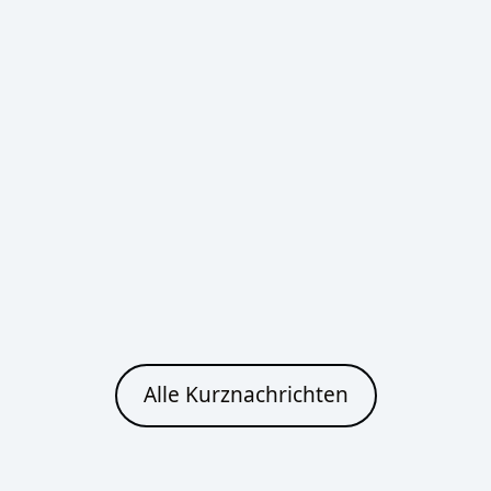
Bautzen
Heute
Morgen
Klarer Himmel
Klarer Himmel
27°C
33°C
12°C
15°C
Cottbus
Heute
Morgen
Alle Kurznachrichten
Klarer Himmel
Ein paar Wolken
27°C
33°C
12°C
15°C