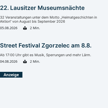
22. Lausitzer Museumsnächte
32 Veranstaltungen unter dem Motto „Heimatgeschichten in
Aktion“ von August bis September 2026
05.08.2026
2 Min.
Street Festival Zgorzelec am 8.8.
Ab 17:00 Uhr gibt es Musik, Sperrungen und mehr Lärm.
04.08.2026
2 Min.
Görlitz
Heute
Morgen
Anzeige
Klarer Himmel
Mäßig bewölkt
27°C
33°C
13°C
15°C