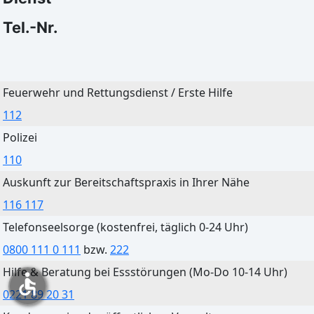
13°C
15°C
Tel.-Nr.
Bautzen
Feuerwehr und Rettungsdienst / Erste Hilfe
Heute
Morgen
112
Klarer Himmel
Klarer Himmel
Polizei
27°C
33°C
110
12°C
15°C
Auskunft zur Bereitschaftspraxis in Ihrer Nähe
116 117
Telefonseelsorge (kostenfrei, täglich 0-24 Uhr)
0800 111 0 111
bzw.
222
Cottbus
Hilfe & Beratung bei Essstörungen (Mo-Do 10-14 Uhr)
accessible
Heute
Morgen
0221 89 20 31
Klarer Himmel
Ein paar Wolken