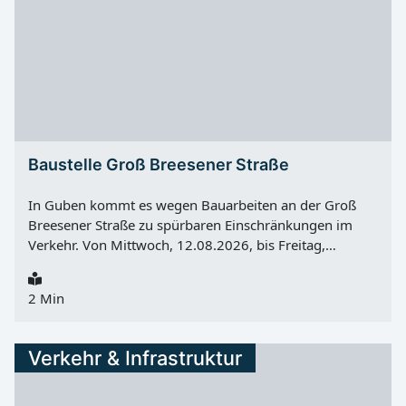
Weißwasser/O.L. bittet um Verständnis für die
vorübergehenden Einschränkungen.
Baustelle Groß Breesener Straße
In Guben kommt es wegen Bauarbeiten an der Groß
Breesener Straße zu spürbaren Einschränkungen im
Verkehr. Von Mittwoch, 12.08.2026, bis Freitag,
21.08.2026 wird im Auftrag der Deutschen Bahn das
Entwässerungsbecken neben der Straße unmittelbar
2 Min
vor dem Bahnübergang saniert. Während der Arbeiten
ist die Groß Breesener Straße im betroffenen Bereich
nur in Richtung Stadtzentrum Guben befahrbar. Wer die
Verkehr & Infrastruktur
Stadt in Richtung Eisenhüttenstadt verlassen will, kann
diesen Abschnitt in der Zeit nicht nutzen. Umleitung
über Sembten und Steinsdorf Der Verkehr aus Guben