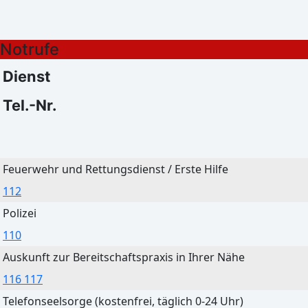
Heute
Morgen
Notrufe
Leichter Regen
Klarer Himmel
29°C
28°C
Dienst
21°C
17°C
Tel.-Nr.
Bautzen
Feuerwehr und Rettungsdienst / Erste Hilfe
Heute
Morgen
112
Überwiegend bewölkt
Klarer Himmel
Polizei
29°C
27°C
110
21°C
17°C
Auskunft zur Bereitschaftspraxis in Ihrer Nähe
116 117
Telefonseelsorge (kostenfrei, täglich 0-24 Uhr)