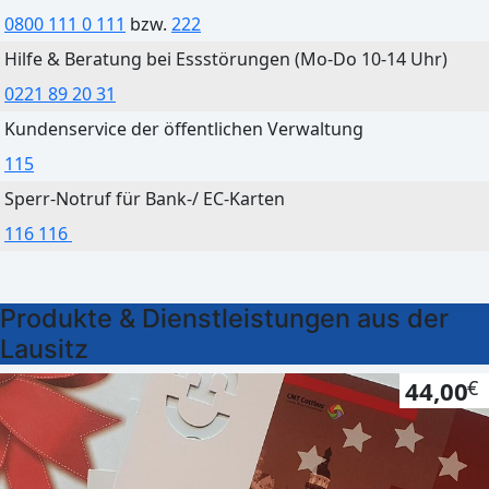
0800 111 0 111
bzw.
222
Cottbus
Hilfe & Beratung bei Essstörungen (Mo-Do 10-14 Uhr)
Heute
Morgen
0221 89 20 31
Leichter Regen
Klarer Himmel
Kundenservice der öffentlichen Verwaltung
29°C
26°C
115
21°C
15°C
Sperr-Notruf für Bank-/ EC-Karten
116 116
Herzberg
Produkte & Dienstleistungen aus der
Heute
Morgen
Lausitz
Mäßig bewölkt
Klarer Himmel
44,00
€
29°C
26°C
21°C
14°C