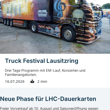
Wiesbaden und Görlitz . Am 11.12.1989 reiste Exner
erstmals nach Görlitz, um dringend benötigte
Medikamente ins Görlitzer Klinikum zu bringen. Vor Ort
wurde ihm nach Angaben der Stadt schnell klar, dass an
vielen Stellen Hilfe nötig war. Noch auf der Rückreise
kümmerte er sich um ein Soforthilfeprogramm mit
einem...
Truck Festival Lausitzring
Drei Tage Programm mit EM-Lauf, Konzerten und
Familienangeboten.
16.07.2026
2 min
Neue Phase für LHC-Dauerkarten
Freier Vorverkauf ab 10. August und Saisoneröffnung gegen