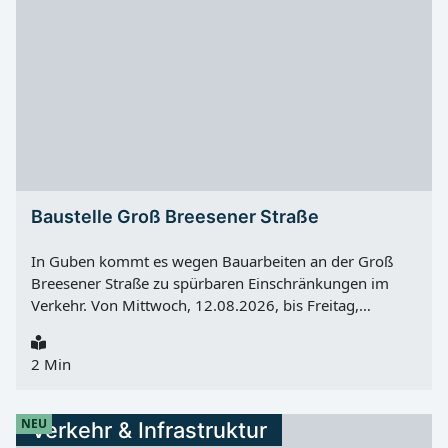
Rathaus Die technischen Arbeiten betreffen den
Telefonanschluss des Rathauses. Die Stadtverwaltung
Weißwasser/O.L. bittet um Verständnis für die
vorübergehenden Einschränkungen.
Baustelle Groß Breesener Straße
In Guben kommt es wegen Bauarbeiten an der Groß
Breesener Straße zu spürbaren Einschränkungen im
Verkehr. Von Mittwoch, 12.08.2026, bis Freitag,
21.08.2026 wird im Auftrag der Deutschen Bahn das
Entwässerungsbecken neben der Straße unmittelbar
2 Min
vor dem Bahnübergang saniert. Während der Arbeiten
ist die Groß Breesener Straße im betroffenen Bereich
nur in Richtung Stadtzentrum Guben befahrbar. Wer die
NEU
Verkehr & Infrastruktur
Stadt in Richtung Eisenhüttenstadt verlassen will, kann