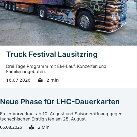
wurde ihm nach Angaben der Stadt schnell klar, dass an
vielen Stellen Hilfe nötig war. Noch auf der Rückreise
kümmerte er sich um ein Soforthilfeprogramm mit
einem...
Truck Festival Lausitzring
Drei Tage Programm mit EM-Lauf, Konzerten und
Familienangeboten.
16.07.2026
2 min
Neue Phase für LHC-Dauerkarten
Freier Vorverkauf ab 10. August und Saisoneröffnung gegen
tschechischen Erstligisten am 28. August
06.08.2026
2 Min