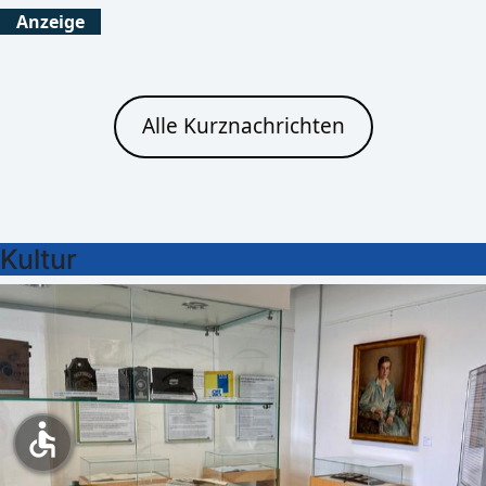
Anzeige
Alle Kurznachrichten
Kultur
accessible