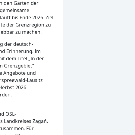
in den Gärten der
s gemeinsame
äuft bis Ende 2026. Ziel
hte der Grenzregion zu
rlebbar zu machen.
ng der deutsch-
nd Erinnerung. Im
it dem Titel „In der
n Grenzgebiet“
lle Angebote und
erspreewald-Lausitz
 Herbst 2026
rden.
nd OSL-
es Landkreises Żagań,
 zusammen. Für