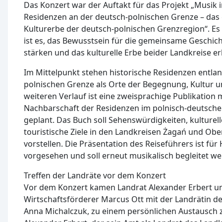
Das Konzert war der Auftakt für das Projekt „Musik 
Residenzen an der deutsch-polnischen Grenze – da
Kulturerbe der deutsch-polnischen Grenzregion“. Es l
ist es, das Bewusstsein für die gemeinsame Geschic
stärken und das kulturelle Erbe beider Landkreise e
Im Mittelpunkt stehen historische Residenzen entla
polnischen Grenze als Orte der Begegnung, Kultur u
weiteren Verlauf ist eine zweisprachige Publikation m
Nachbarschaft der Residenzen im polnisch-deutsche
geplant. Das Buch soll Sehenswürdigkeiten, kulture
touristische Ziele in den Landkreisen Żagań und Ob
vorstellen. Die Präsentation des Reiseführers ist für
vorgesehen und soll erneut musikalisch begleitet we
Treffen der Landräte vor dem Konzert
Vor dem Konzert kamen Landrat Alexander Erbert u
Wirtschaftsförderer Marcus Ott mit der Landrätin d
Anna Michalczuk, zu einem persönlichen Austausch