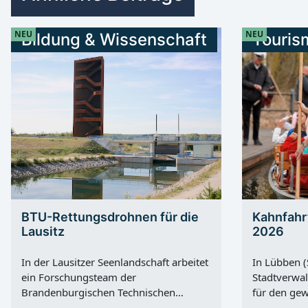
NEU
NEU
Bildung & Wissenschaft
Touris
BTU-Rettungsdrohnen für die
Kahnfahr
Lausitz
2026
In der Lausitzer Seenlandschaft arbeitet
In Lübben (
ein Forschungsteam der
Stadtverwal
Brandenburgischen Technischen
für den gew
Universität Cottbus-Senftenberg an
der Innens