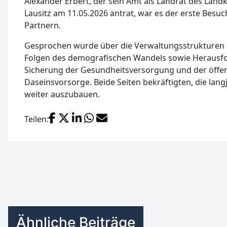
Alexander Erbert, der sein Amt als Landrat des Lan
Lausitz am 11.05.2026 antrat, war es der erste Besuc
Partnern.
Gesprochen wurde über die Verwaltungsstrukturen b
Folgen des demografischen Wandels sowie Herausf
Sicherung der Gesundheitsversorgung und der öffen
Daseinsvorsorge. Beide Seiten bekräftigten, die lang
weiter auszubauen.
Facebook
X (Twitter)
LinkedIn
WhatsApp
E-Mail
Teilen:
Ähnliche Beiträge