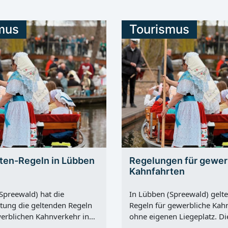
mus
Tourismus
ten-Regeln in Lübben
Regelungen für gewer
Kahnfahrten
Spreewald) hat die
In Lübben (Spreewald) gelte
tung die geltenden Regeln
Regeln für gewerbliche Kah
erblichen Kahnverkehr in
ohne eigenen Liegeplatz. Di
tadt zusammengefasst.
Stadtverwaltung teilt mit, d