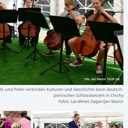
SL und Polen verbinden Kulturen und Geschichte beim deutsch-
polnischen Schlosskonzert in Chichy
Fotos: Landkreis Zagan/Jan Mazur