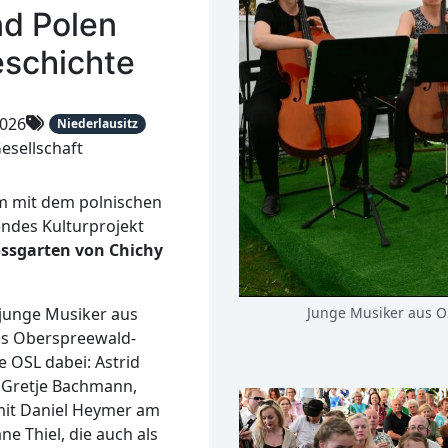
nd Polen
eschichte
2026
Niederlausitz
esellschaft
m mit dem polnischen
ndes Kulturprojekt
ossgarten von Chichy
 junge Musiker aus
Junge Musiker aus O
s Oberspreewald-
 OSL dabei: Astrid
, Gretje Bachmann,
mit Daniel Heymer am
e Thiel, die auch als