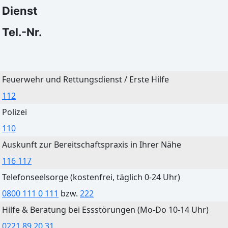
33°C
32°C
Dienst
21°C
19°C
Tel.-Nr.
Bautzen
Feuerwehr und Rettungsdienst / Erste Hilfe
Heute
Morgen
112
Starker Regen
Klarer Himmel
Polizei
32°C
31°C
110
22°C
21°C
Auskunft zur Bereitschaftspraxis in Ihrer Nähe
116 117
Telefonseelsorge (kostenfrei, täglich 0-24 Uhr)
0800 111 0 111
bzw.
222
Cottbus
Hilfe & Beratung bei Essstörungen (Mo-Do 10-14 Uhr)
Heute
Morgen
0221 89 20 31