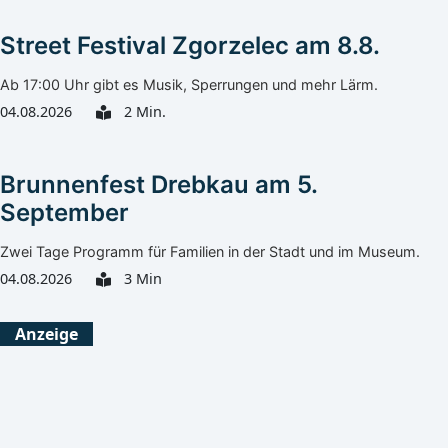
Street Festival Zgorzelec am 8.8.
Ab 17:00 Uhr gibt es Musik, Sperrungen und mehr Lärm.
04.08.2026
2 Min.
Brunnenfest Drebkau am 5.
September
Zwei Tage Programm für Familien in der Stadt und im Museum.
04.08.2026
3 Min
Görlitz
Heute
Morgen
Anzeige
Mäßiger Regen
Leichter Regen
33°C
32°C
21°C
19°C