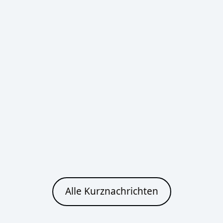
Bautzen
Heute
Morgen
Starker Regen
Klarer Himmel
32°C
31°C
22°C
21°C
Cottbus
Heute
Morgen
Alle Kurznachrichten
Leichter Regen
Klarer Himmel
32°C
30°C